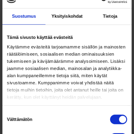
Henkilöstöhallinto, Pinnalla nyt
Anonyymi rekrytointi lisää
Suostumus
Yksityiskohdat
Tietoja
työelämän tasavertaisuutta
Anonyymi rekrytointi lisää työelämän
Tämä sivusto käyttää evästeitä
tasa-arvoa ja antaa vahvan viestin
Käytämme evästeitä tarjoamamme sisällön ja mainosten
rekrytoivan yrityksen arvoista.
räätälöimiseen, sosiaalisen median ominaisuuksien
Menetelmän hyödyntäminen edellyttää
tukemiseen ja kävijämäärämme analysoimiseen. Lisäksi
prosessia tukevaa HR-järjestelmää.
jaamme sosiaalisen median, mainosalan ja analytiikka-
Anonyymi rekrytointi […]
alan kumppaneillemme tietoja siitä, miten käytät
sivustoamme. Kumppanimme voivat yhdistää näitä
TAMMI 12, 2022
tietoja muihin tietoihin, joita olet antanut heille tai joita on
Lue lisää
TIINA RÄSÄNEN
kerätty, kun olet käyttänyt heidän palvelujaan.
Suostumuksen
Välttämätön
valinta