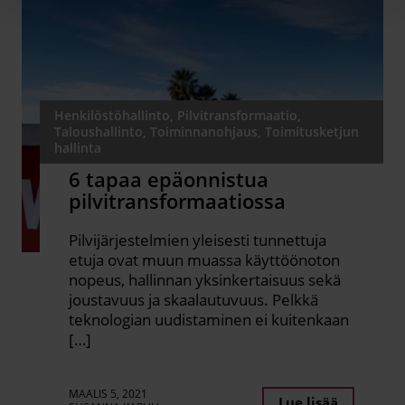
Henkilöstöhallinto, Pilvitransformaatio,
Taloushallinto, Toiminnanohjaus, Toimitusketjun
hallinta
6 tapaa epäonnistua
pilvitransformaatiossa
Pilvijärjestelmien yleisesti tunnettuja
etuja ovat muun muassa käyttöönoton
nopeus, hallinnan yksinkertaisuus sekä
joustavuus ja skaalautuvuus. Pelkkä
teknologian uudistaminen ei kuitenkaan
[…]
MAALIS 5, 2021
Lue lisää