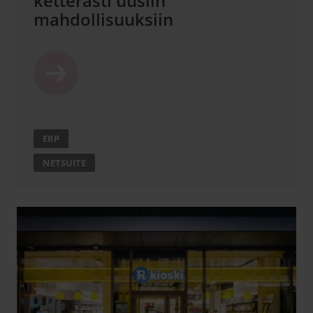
ketterästi uusiin
mahdollisuuksiin
ERP
NETSUITE