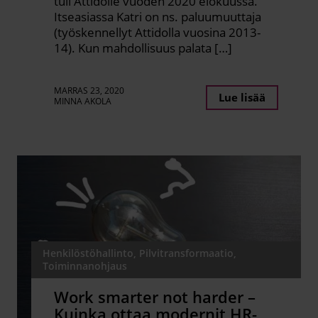
tuli Attidolle vuoden 2020 elokuussa.
Itseasiassa Katri on ns. paluumuuttaja
(työskennellyt Attidolla vuosina 2013-
14). Kun mahdollisuus palata […]
MARRAS 23, 2020
Lue lisää
MINNA AKOLA
Henkilöstöhallinto, Pilvitransformaatio,
Toiminnanohjaus
Work smarter not harder –
Kuinka ottaa modernit HR-