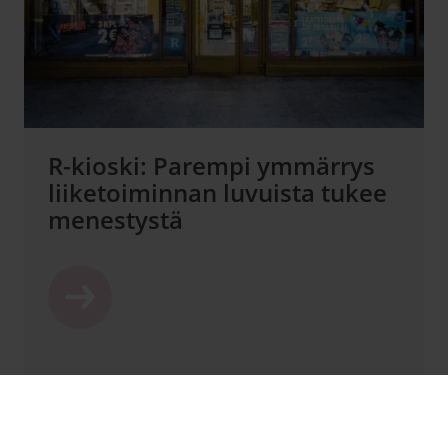
R-kioski: Parempi ymmärrys
liiketoiminnan luvuista tukee
menestystä
JATKUVAT PALVELUT
TIEDOLLA JOHTAMINEN (BI)