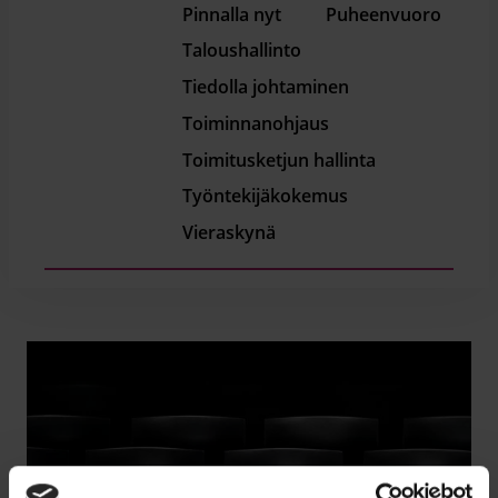
Pinnalla nyt
Puheenvuoro
Taloushallinto
Tiedolla johtaminen
Toiminnanohjaus
Toimitusketjun hallinta
Työntekijäkokemus
Vieraskynä