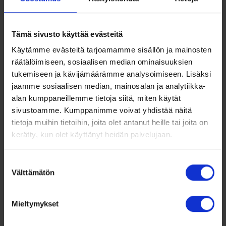
Ajankohtaista, Vieraskynä
Tämä sivusto käyttää evästeitä
Attido jakautuu – kaikki
Käytämme evästeitä tarjoamamme sisällön ja mainosten
liiketoiminnat pääosan
räätälöimiseen, sosiaalisen median ominaisuuksien
esittäjiksi
tukemiseen ja kävijämäärämme analysoimiseen. Lisäksi
jaamme sosiaalisen median, mainosalan ja analytiikka-
Tarinamme alkoi lähes 20 vuotta sitten,
alan kumppaneillemme tietoja siitä, miten käytät
kun Fortum halusi ulkoistaa
sivustoamme. Kumppanimme voivat yhdistää näitä
taloushallinnon järjestelmien
tietoja muihin tietoihin, joita olet antanut heille tai joita on
ylläpitämisen ja kehittämisen
kerätty, kun olet käyttänyt heidän palvelujaan.
perustettavalle uudelle yhtiölle, Nordic
Solutionsille. […]
Suostumuksen
Välttämätön
valinta
LOKA 31, 2018
Lue lisää
TAPANI VARJAS
Mieltymykset