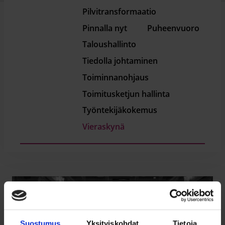
Pilvitransformaatio
Pinnalla nyt
Puheenvuoro
Taloushallinto
Tiedolla johtaminen
Toiminnanohjaus
Toimitusketjun hallinta
Työntekijäkokemus
Vieraskynä
Suostumus
Yksityiskohdat
Tietoja