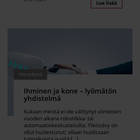
Lue lisää
Vieraskynä
Ihminen ja kone – lyömätön
yhdistelmä
Kukaan meistä ei ole välttynyt viimeisen
vuoden aikana robotiikka- tai
automaatiokeskusteluilta. Yleissävy on
ollut huolestunut; ollaan huolissaan
työpaikoista ja siitä […]