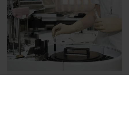
VTT: Jatkuvaa
sovellustenhallintaa tiiviillä
kumppanimallilla vuodesta
2011