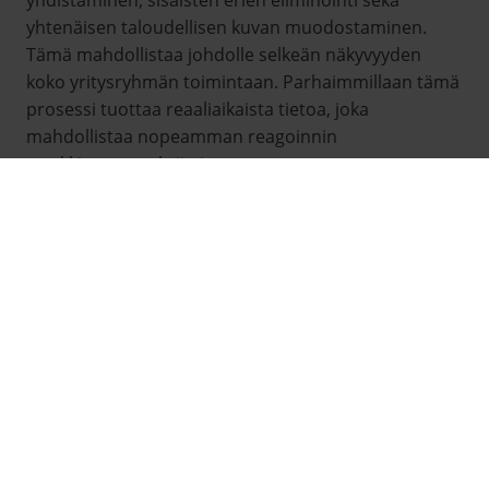
yhdistäminen, sisäisten erien eliminointi sekä
yhtenäisen taloudellisen kuvan muodostaminen.
Tämä mahdollistaa johdolle selkeän näkyvyyden
koko yritysryhmän toimintaan. Parhaimmillaan tämä
prosessi tuottaa reaaliaikaista tietoa, joka
mahdollistaa nopeamman reagoinnin
markkinamuutoksiin ja
liiketoimintamahdollisuuksiin.
MITÄ HYÖTYJÄ TEHOKAS
KONSERNILASKENTA TUO
YRITYKSELLE?
Hyvin järjestetty konsernilaskenta tarjoaa useita
konkreettisia etuja.
Päätöksenteon laatu paranee
,
kun käytössä on ajantasaista ja luotettavaa tietoa
koko konsernin toiminnasta. Johto kykenee