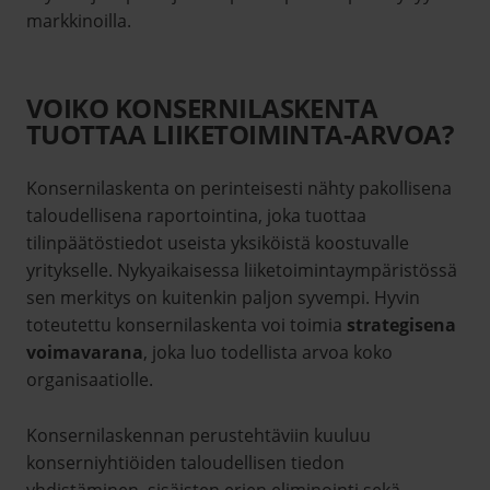
markkinoilla.
VOIKO KONSERNILASKENTA
TUOTTAA LIIKETOIMINTA-ARVOA?
Konsernilaskenta on perinteisesti nähty pakollisena
taloudellisena raportointina, joka tuottaa
tilinpäätöstiedot useista yksiköistä koostuvalle
yritykselle. Nykyaikaisessa liiketoimintaympäristössä
sen merkitys on kuitenkin paljon syvempi. Hyvin
toteutettu konsernilaskenta voi toimia
strategisena
voimavarana
, joka luo todellista arvoa koko
organisaatiolle.
Konsernilaskennan perustehtäviin kuuluu
konserniyhtiöiden taloudellisen tiedon