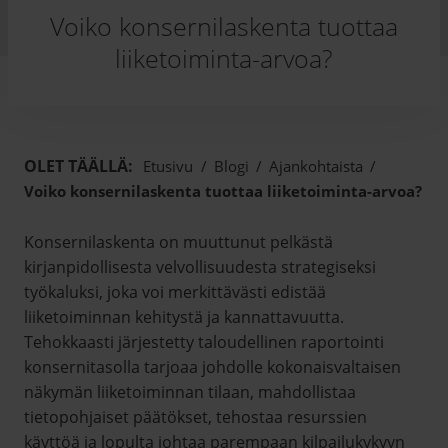
Voiko konsernilaskenta tuottaa
liiketoiminta-arvoa?
OLET TÄÄLLÄ:
Etusivu
/
Blogi
/
Ajankohtaista
/
Voiko konsernilaskenta tuottaa liiketoiminta-arvoa?
Konsernilaskenta on muuttunut pelkästä
kirjanpidollisesta velvollisuudesta strategiseksi
työkaluksi, joka voi merkittävästi edistää
liiketoiminnan kehitystä ja kannattavuutta.
Tehokkaasti järjestetty taloudellinen raportointi
konsernitasolla tarjoaa johdolle kokonaisvaltaisen
näkymän liiketoiminnan tilaan, mahdollistaa
tietopohjaiset päätökset, tehostaa resurssien
käyttöä ja lopulta johtaa parempaan kilpailukykyyn