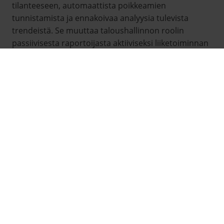
tilanteeseen, automaattista poikkeamien
tunnistamista ja ennakoivaa analyysia tulevista
trendeistä. Se muuttaa taloushallinnon roolin
passiivisesta raportoijasta aktiiviseksi liiketoiminnan
strategiseksi kumppaniksi, joka tarjoaa oivalluksia ja
tunnistaa mahdollisuuksia. Talousanalytiikka ei ole
vain talousosaston asia, vaan se tukee koko
organisaation toimintaa läpinäkyvällä talousdatalla.
MITEN TALOUSANALYTIIKKAA
HYÖDYNNETÄÄN
PÄÄTÖKSENTEOSSA?
Talousanalytiikka toimii
päätöksenteon
kompassina
, joka ohjaa johtoa perustamaan
ratkaisunsa faktoihin mielipiteiden sijaan. Johto voi
hyödyntää ajankohtaista talousdataa tunnistaakseen