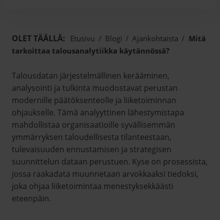
OLET TÄÄLLÄ:
Etusivu
/
Blogi
/
Ajankohtaista
/
Mitä
tarkoittaa talousanalytiikka käytännössä?
Talousdatan järjestelmällinen kerääminen,
analysointi ja tulkinta muodostavat perustan
modernille päätöksenteolle ja liiketoiminnan
ohjaukselle. Tämä analyyttinen lähestymistapa
mahdollistaa organisaatioille syvällisemmän
ymmärryksen taloudellisesta tilanteestaan,
tulevaisuuden ennustamisen ja strategisen
suunnittelun dataan perustuen. Kyse on prosessista,
jossa raakadata muunnetaan arvokkaaksi tiedoksi,
joka ohjaa liiketoimintaa menestyksekkäästi
eteenpäin.