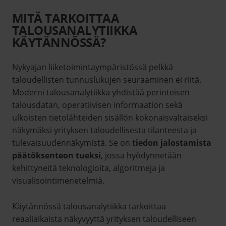
MITÄ TARKOITTAA
TALOUSANALYTIIKKA
KÄYTÄNNÖSSÄ?
Nykyajan liiketoimintaympäristössä pelkkä
taloudellisten tunnuslukujen seuraaminen ei riitä.
Moderni talousanalytiikka yhdistää perinteisen
talousdatan, operatiivisen informaation sekä
ulkoisten tietolähteiden sisällön kokonaisvaltaiseksi
näkymäksi yrityksen taloudellisesta tilanteesta ja
tulevaisuudennäkymistä. Se on
tiedon jalostamista
päätöksenteon tueksi
, jossa hyödynnetään
kehittyneitä teknologioita, algoritmeja ja
visualisointimenetelmiä.
Käytännössä talousanalytiikka tarkoittaa
reaaliaikaista näkyvyyttä yrityksen taloudelliseen