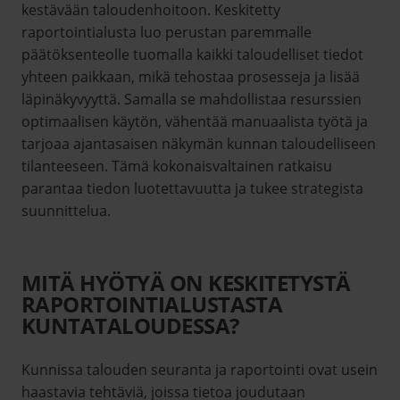
kestävään taloudenhoitoon. Keskitetty
raportointialusta luo perustan paremmalle
päätöksenteolle tuomalla kaikki taloudelliset tiedot
yhteen paikkaan, mikä tehostaa prosesseja ja lisää
läpinäkyvyyttä. Samalla se mahdollistaa resurssien
optimaalisen käytön, vähentää manuaalista työtä ja
tarjoaa ajantasaisen näkymän kunnan taloudelliseen
tilanteeseen. Tämä kokonaisvaltainen ratkaisu
parantaa tiedon luotettavuutta ja tukee strategista
suunnittelua.
MITÄ HYÖTYÄ ON KESKITETYSTÄ
RAPORTOINTIALUSTASTA
KUNTATALOUDESSA?
Kunnissa talouden seuranta ja raportointi ovat usein
haastavia tehtäviä, joissa tietoa joudutaan