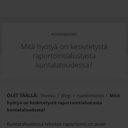
PUHEENVUORO
Mitä hyötyä on keskitetystä
raportointialustasta
kuntataloudessa?
OLET TÄÄLLÄ:
Etusivu
/
Blogi
/
Ajankohtaista
/
Mitä
hyötyä on keskitetystä raportointialustasta
kuntataloudessa?
Kuntataloudessa tehokas raportointi on avain