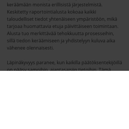
keräämään monista erillisistä järjestelmistä.
Keskitetty raportointialusta kokoaa kaikki
taloudelliset tiedot yhtenäiseen ympäristöön, mikä
tarjoaa huomattavia etuja päivittäiseen toimintaan.
Alusta tuo merkittävää tehokkuutta prosesseihin,
sillä tiedon keräämiseen ja yhdistelyyn kuluva aika
vähenee olennaisesti.
Läpinäkyvyys paranee, kun kaikilla päätöksentekijöillä
on pääsy samoihin, ajantasaisiin tietoihin. Tämä
nostaa myös päätöksenteon laatua, kun päätökset
perustuvat luotettavaan ja kattavaan dataan. Lisäksi
resurssien optimointi helpottuu, kun käytettävissä
on tarkat tiedot taloudellisesta tilanteesta eri
toiminnoissa ja yksiköissä.
Moderni raportointialusta mahdollistaa myös
ennusteiden tekemisen ja skenaarioiden vertailun,