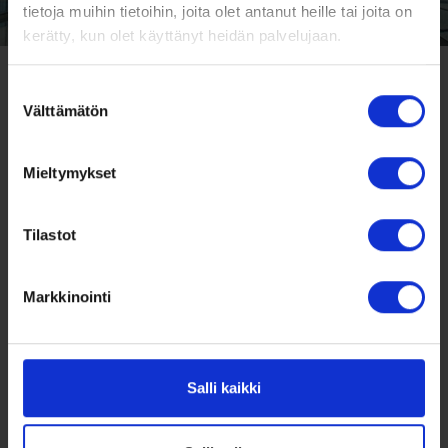
tietoja muihin tietoihin, joita olet antanut heille tai joita on
kerätty, kun olet käyttänyt heidän palvelujaan.
Suostumuksen
Välttämätön
valinta
Mieltymykset
Tilastot
Markkinointi
Salli kaikki