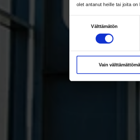
olet antanut heille tai joita o
Suostumuksen
Välttämätön
valinta
Vain välttämättömä