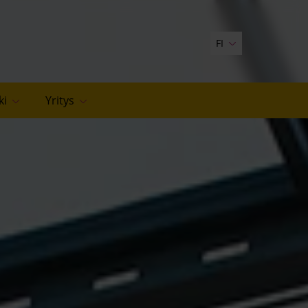
FI
ki
Yritys