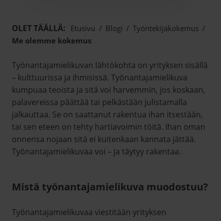
OLET TÄÄLLÄ:
Etusivu
/
Blogi
/
Työntekijäkokemus
/
Me olemme kokemus
Työnantajamielikuvan lähtökohta on yrityksen sisällä
– kulttuurissa ja ihmisissä. Työnantajamielikuva
kumpuaa teoista ja sitä voi harvemmin, jos koskaan,
palavereissa päättää tai pelkästään julistamalla
jalkauttaa. Se on saattanut rakentua ihan itsestään,
tai sen eteen on tehty hartiavoimin töitä. Ihan oman
onnensa nojaan sitä ei kuitenkaan kannata jättää.
Työnantajamielikuvaa voi – ja täytyy rakentaa.
Mistä työnantajamielikuva muodostuu?
Työnantajamielikuvaa viestitään yrityksen