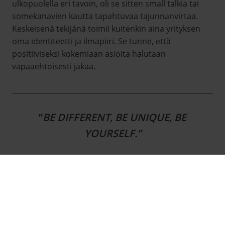
ulkopuolella eri tavoin, oli se sitten small talkia tai
somekanavien kautta tapahtuvaa tajunnanvirtaa.
Keskeisenä tekijänä toimii kuitenkin aina yrityksen
oma identiteetti ja ilmapiiri. Se tunne, että
positiiviseksi kokemiaan asioita halutaan
vapaaehtoisesti jakaa.
”
BE DIFFERENT, BE UNIQUE, BE
YOURSELF.”
Kehittämisprosessissa ei tarvitse pelätä erilaisuutta.
Se voi nimittäin hyvinkin kliseisesti olla pelkkä
rikkaus. Valtavirran mukana kulkeminen ja jopa
kangistuneisiin kaavoihin jumiutuminen voi koitua