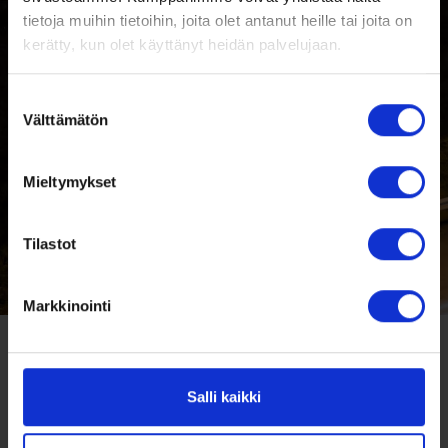
tietoja muihin tietoihin, joita olet antanut heille tai joita on
kerätty, kun olet käyttänyt heidän palvelujaan.
Suostumuksen
Välttämätön
valinta
Mieltymykset
Tilastot
Markkinointi
Salli kaikki