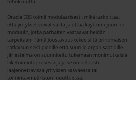
tehokkuutta.
Oracle EBS toimii modulaarisesti, mikä tarkoittaa,
että yritykset voivat valita ja ottaa käyttöön juuri ne
moduulit, jotka parhaiten vastaavat heidän
tarpeitaan. Tämä joustavuus tekee siitä erinomaisen
ratkaisun sekä pienille että suurille organisaatioille.
Järjestelmä on suunniteltu tukemaan monimutkaisia
liiketoimintaprosesseja ja se on helposti
laajennettavissa yrityksen kasvaessa tai
toimintaympäristön muuttuessa.
ASIAKASSUHTEIDEN HALLINTA
ORACLE EBS:N AVULLA
Asiakassuhteiden hallinta on keskeinen osa
liiketoiminnan menestystä, ja Oracle EBS tarjoaa