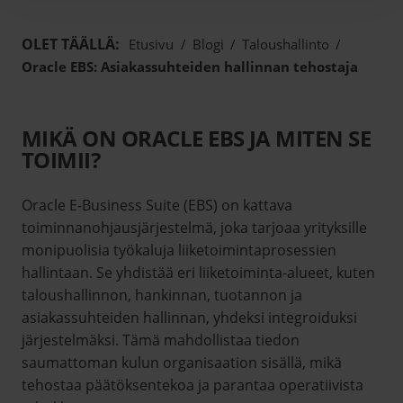
OLET TÄÄLLÄ:
Etusivu
/
Blogi
/
Taloushallinto
/
Oracle EBS: Asiakassuhteiden hallinnan tehostaja
MIKÄ ON ORACLE EBS JA MITEN SE
TOIMII?
Oracle E-Business Suite (EBS) on kattava
toiminnanohjausjärjestelmä, joka tarjoaa yrityksille
monipuolisia työkaluja liiketoimintaprosessien
hallintaan. Se yhdistää eri liiketoiminta-alueet, kuten
taloushallinnon, hankinnan, tuotannon ja
asiakassuhteiden hallinnan, yhdeksi integroiduksi
järjestelmäksi. Tämä mahdollistaa tiedon
saumattoman kulun organisaation sisällä, mikä
tehostaa päätöksentekoa ja parantaa operatiivista