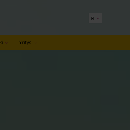
FI
ki
Yritys