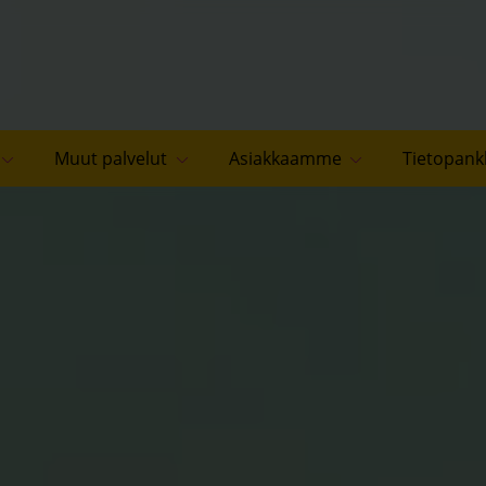
Muut palvelut
Asiakkaamme
Tietopank