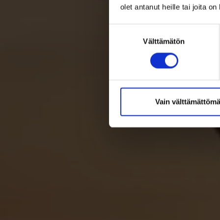
olet antanut heille tai joita o
Suostumuksen
Välttämätön
valinta
Vain välttämättömä