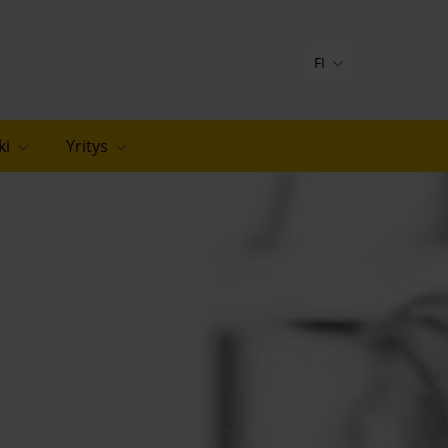
FI
ki
Yritys