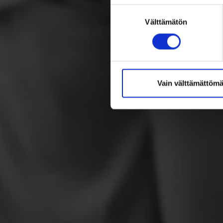
Suostumuksen
Välttämätön
valinta
Vain välttämättömä