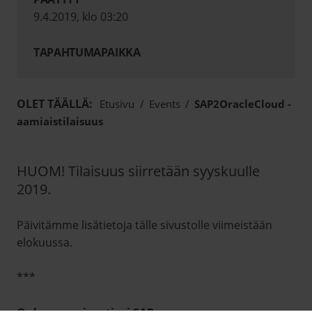
9.4.2019, klo 03:20
TAPAHTUMAPAIKKA
OLET TÄÄLLÄ:
Etusivu
/
Events
/
SAP2OracleCloud -
aamiaistilaisuus
HUOM! Tilaisuus siirretään syyskuulle
2019.
Päivitämme lisätietoja tälle sivustolle viimeistään
elokuussa.
***