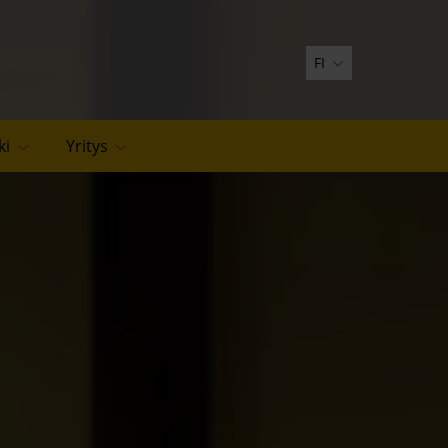
FI
ki
Yritys