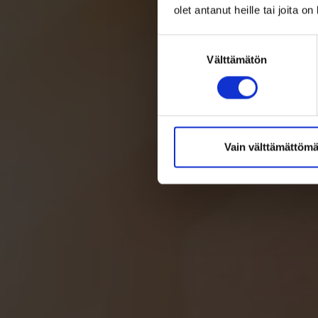
olet antanut heille tai joita o
Suostumuksen
Välttämätön
valinta
Vain välttämättömä