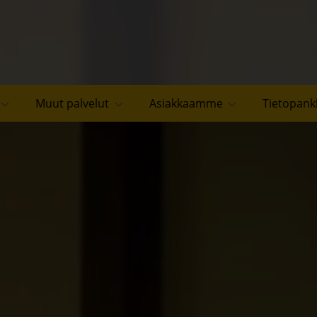
Muut palvelut
Asiakkaamme
Tietopank