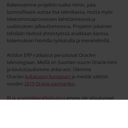
Rakennamme projektin tueksi tiimin, joka
luonnollisesti auttaa itse tekniikassa, mutta myös
liiketoimintaprosessien kehittämisessä ja
uudistuksen jalkauttamisessa. Projektin jokainen
tehdään tiiviissä yhteistyössä asiakkaan kanssa,
kokemuksen hiomilla työkaluilla ja menetelmillä.
Attidon ERP-ratkaisut perustuvat Oraclen
teknologiaan. Meillä on Suomen suurin Oracle-tiimi
ja kouluttaudumme ahkerasti. Olemme
Oraclen
kultatason kumppani
ja meidät valittiin
vuoden
2019 Oracle-partneriksi
.
BI ja analytiikkaratkaisuissa
emme ole sitoutuneet
mihinkään nimenomaiseen teknologiaan ja
toimittajaan, vaan pyrimme aina tarjoamaan
asiakkaan tarpeisiin parhaiten sopivan ratkaisun.
Attido on data-alustojen ja tiedolla johtamisen