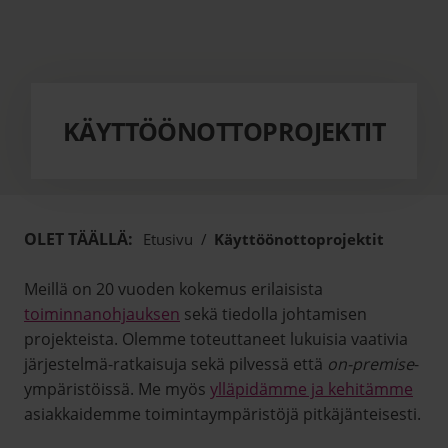
KÄYTTÖÖNOTTOPROJEKTIT
OLET TÄÄLLÄ:
Etusivu
/
Käyttöönottoprojektit
Meillä on 20 vuoden kokemus erilaisista
toiminnanohjauksen
sekä tiedolla johtamisen
projekteista. Olemme toteuttaneet lukuisia vaativia
järjestelmä-ratkaisuja sekä pilvessä että
on-premise
-
ympäristöissä. Me myös
ylläpidämme ja kehitämme
asiakkaidemme toimintaympäristöjä pitkäjänteisesti.