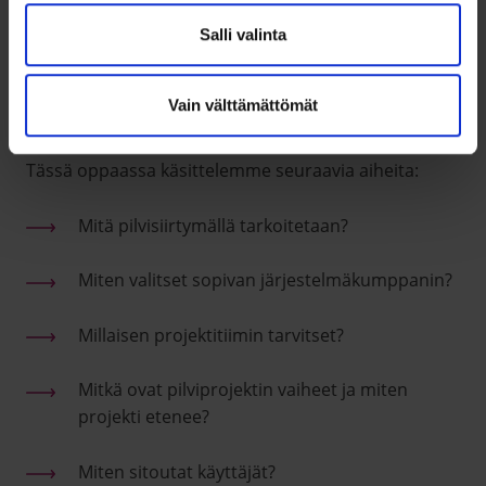
Salli valinta
Vain välttämättömät
Tässä oppaassa käsittelemme seuraavia aiheita:
Mitä pilvisiirtymällä tarkoitetaan?
Miten valitset sopivan järjestelmäkumppanin?
Millaisen projektitiimin tarvitset?
Mitkä ovat pilviprojektin vaiheet ja miten
projekti etenee?
Miten sitoutat käyttäjät?