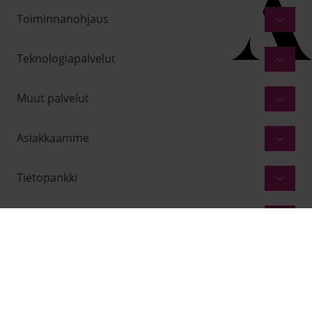
Toiminnanohjaus
Teknologiapalvelut
Muut palvelut
Asiakkaamme
Tietopankki
Yritys
Facebook