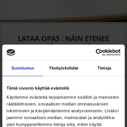
LATAA OPAS : NÄIN ETENEE
PILVIJÄRJESTELMÄN
KÄYTTÖÖNOTTO!
Suostumus
Yksityiskohdat
Tietoja
OLET TÄÄLLÄ:
Etusivu
/
Lataa opas : Näin etenee
Tämä sivusto käyttää evästeitä
pilvijärjestelmän käyttöönotto!
Käytämme evästeitä tarjoamamme sisällön ja mainosten
räätälöimiseen, sosiaalisen median ominaisuuksien
Edellisessä Attidon
pilvioppaassa
kävimme läpi,
tukemiseen ja kävijämäärämme analysoimiseen. Lisäksi
miten pilvisiirtymään kannattaa valmistautua.
jaamme sosiaalisen median, mainosalan ja analytiikka-
Kävimme läpi tarpeiden kartoittamisen niin
alan kumppaneillemme tietoja siitä, miten käytät